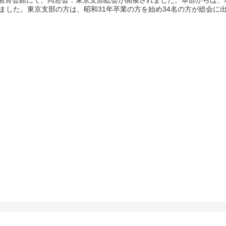
京の教育会館にて、同窓会：東京支部総会が開催されました。本部からは
ました。東京支部の方は、昭和31年卒業の方を始め34名の方が総会に出席