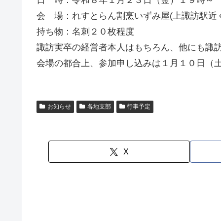
会 場：れすとらん割烹いずみ屋(上諏訪駅近く
持ち物：名刺２０枚程度
諏訪実卒の経営者本人はもちろん、他にも諏
会場の都合上、参加申し込みは１月１０日（
お知らせ
各地支部
行事予定
X