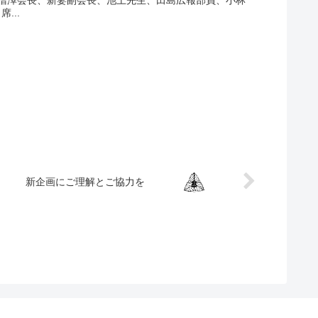
、増澤会長、新妻副会長、池上先生、田島広報部員、小林
...
新企画にご理解とご協力を