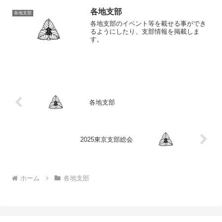
長の皆様にお越しいただき、東京支部か
らは28名の参加で...
各地支部
各地支部
各地支部のイベント等を載せる事ができ
るようにしたり、支部情報を掲載しま
す。
各地支部
2025東京支部総会
ホーム
各地支部