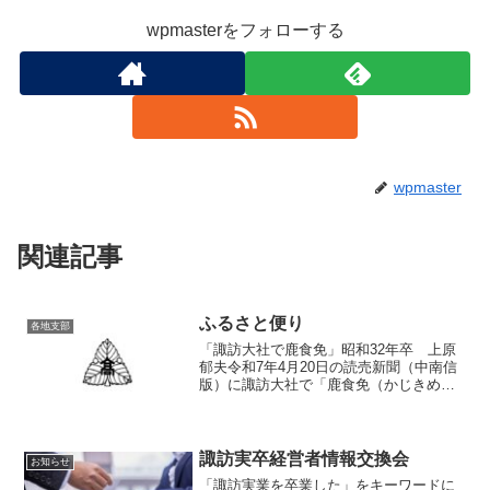
wpmasterをフォローする
wpmaster
関連記事
ふるさと便り
各地支部
「諏訪大社で鹿食免」昭和32年卒 上原
郁夫令和7年4月20日の読売新聞（中南信
版）に諏訪大社で「鹿食免（かじきめ
ん）」というお札を授けているという記
事がありました。私は、どうしても諏訪
大社でそういうお札を授けるようになっ
たか興味があったので...
諏訪実卒経営者情報交換会
お知らせ
「諏訪実業を卒業した」をキーワードに