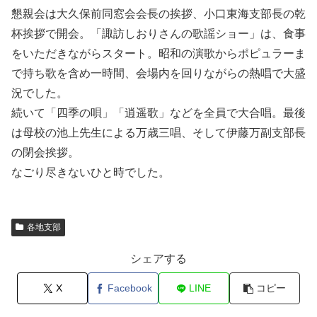
懇親会は大久保前同窓会会長の挨拶、小口東海支部長の乾
杯挨拶で開会。「諏訪しおりさんの歌謡ショー」は、食事
をいただきながらスタート。昭和の演歌からポピュラーま
で持ち歌を含め一時間、会場内を回りながらの熱唱で大盛
況でした。
続いて「四季の唄」「逍遥歌」などを全員で大合唱。最後
は母校の池上先生による万歳三唱、そして伊藤万副支部長
の閉会挨拶。
なごり尽きないひと時でした。
各地支部
シェアする
X
Facebook
LINE
コピー