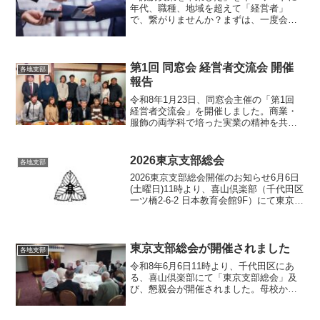
年代、職種、地域を超えて「経営者」
で、繋がりませんか？まずは、一度会っ
て名刺を交換し話をしてみましょう。
日 時：令和８年１月２３日（金）１９
時～会 場：れすとらん割烹いずみ屋(上
諏訪駅近く)持ち物：名刺２...
​第1回 同窓会 経営者交流会 開催
各地支部
報告
​令和8年1月23日、同窓会主催の「第1回
経営者交流会」を開催しました。商業・
服飾の両学科で培った実業の精神を共有
し、卒業生経営者のネットワークを広げ
ることが目的です。​初回は、水産卸、建
設、製造、印刷、飲食、美容、情報、中
2026東京支部総会
各地支部
古車販売、そし...
2026東京支部総会開催のお知らせ6月6日
(土曜日)11時より、喜山倶楽部（千代田区
一ツ橋2-6-2 日本教育会館9F）にて東京支
部総会を開催します。12時より懇親会も
開催します。多くの参加をお待ちしてい
ます。参加申し込みは、東京支部まで
ご...
東京支部総会が開催されました
各地支部
令和8年6月6日11時より、千代田区にあ
る、喜山倶楽部にて「東京支部総会」及
び、懇親会が開催されました。母校から
全日制辻教頭先生、本部から増澤同窓会
長始め6名の会員、東海支部から小口支部