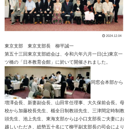
2024.12.04
東京支部 東京支部長 柳平誠一
第五十三回東京支部総会は、令和六年六月一日(土)東京一
ツ橋の「日本教育会館」に於いて開催されました。
同窓会本部から
増澤会長、新妻副会長、山田常任理事、大久保前会長。母
校から加藤校長先生、楯全日制教頭先生、三津間定時制教
頭先生、池上先生、東海支部からは小口支部長ご夫妻にお
越しいただき、総勢五十名にて柳平副支部長の司会により